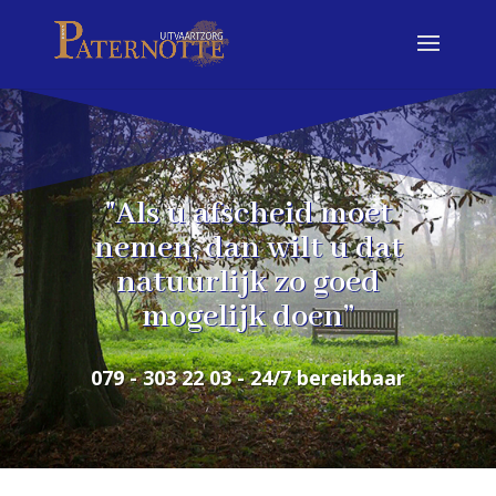
Afscheid nemen hoort bij het leven,
maar als we afscheid nemen van
iemand die ons dierbaar is, staat ons
eigen leven even stil
079 - 303 22 03 - 24/7 bereikbaar