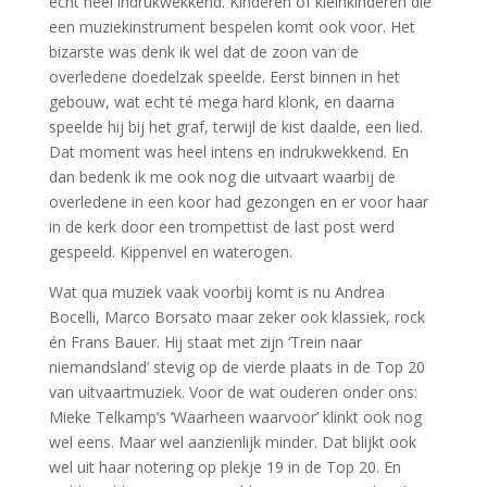
echt heel indrukwekkend. Kinderen of kleinkinderen die
een muziekinstrument bespelen komt ook voor. Het
bizarste was denk ik wel dat de zoon van de
overledene doedelzak speelde. Eerst binnen in het
gebouw, wat echt té mega hard klonk, en daarna
speelde hij bij het graf, terwijl de kist daalde, een lied.
Dat moment was heel intens en indrukwekkend. En
dan bedenk ik me ook nog die uitvaart waarbij de
overledene in een koor had gezongen en er voor haar
in de kerk door een trompettist de last post werd
gespeeld. Kippenvel en waterogen.
Wat qua muziek vaak voorbij komt is nu Andrea
Bocelli, Marco Borsato maar zeker ook klassiek, rock
én Frans Bauer. Hij staat met zijn ‘Trein naar
niemandsland’ stevig op de vierde plaats in de Top 20
van uitvaartmuziek. Voor de wat ouderen onder ons:
Mieke Telkamp’s ‘Waarheen waarvoor’ klinkt ook nog
wel eens. Maar wel aanzienlijk minder. Dat blijkt ook
wel uit haar notering op plekje 19 in de Top 20. En