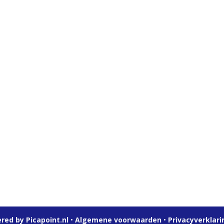
red by Picapoint.nl
•
Algemene voorwaarden
•
Privacyverklari