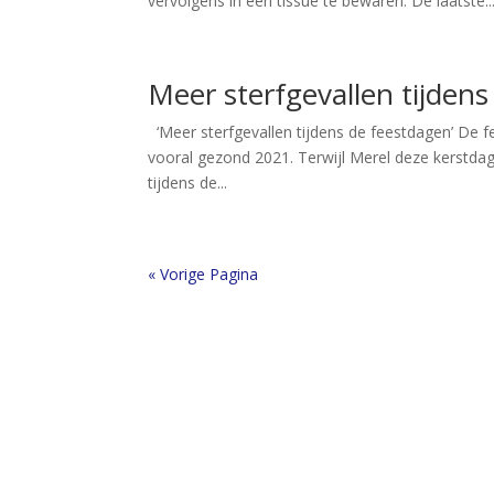
vervolgens in een tissue te bewaren. De laatste..
Meer sterfgevallen tijden
‘Meer sterfgevallen tijdens de feestdagen’ De f
vooral gezond 2021. Terwijl Merel deze kerstdag
tijdens de...
« Vorige Pagina