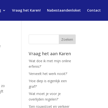
g
Vraag het Karen!
Nabestaandenloket
Contact
e
Vraag het aan Karen
‘Wat doe ik met mijn online
erfenis?’
‘Verveelt het werk nooit?’
‘Hoe diep is eigenlijk een
 zo
graf?’
jft
‘Wat moet je voor je
overlijden regelen?’
‘Een rouwstoet en verkeer