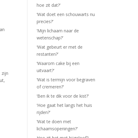
hoe zit dat?’
‘Wat doet een schouwarts nu
precies?’
van
‘Mijn lichaam naar de
wetenschap?’
‘Wat gebeurt er met de
restanten?’
‘Waarom cake bij een
uitvaart?’
 zijn
‘Wat is termijn voor begraven
ut,
of cremeren?’
‘Ben ik te dik voor de kist?’
‘Hoe gaat het langs het huis
rijden?’
‘Wat te doen met
lichaamsopeningen?’
Hoe zit het met bijgeloof?