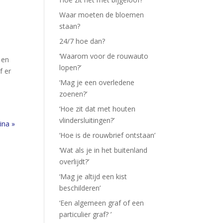
Waar moeten de bloemen
staan?
24/7 hoe dan?
‘Waarom voor de rouwauto
 en
lopen?’
f er
‘Mag je een overledene
zoenen?’
‘Hoe zit dat met houten
vlindersluitingen?’
ina »
‘Hoe is de rouwbrief ontstaan’
‘Wat als je in het buitenland
overlijdt?’
‘Mag je altijd een kist
beschilderen’
‘Een algemeen graf of een
particulier graf? ’