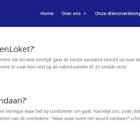
Home
Over ons
Onze dienstverlenin
enLoket?’
nt dat iemand overlijdt gaat de eerste aandacht terecht uit naar d
 komt er vaak heel veel op de nabestaanden af. En omdat onze
ndaan?’
et Monique waar het bij condoleren om gaat. Namelijk om, zoals dat
asten van de overledene. “Maar waar komt het woord vandaan?’ schri