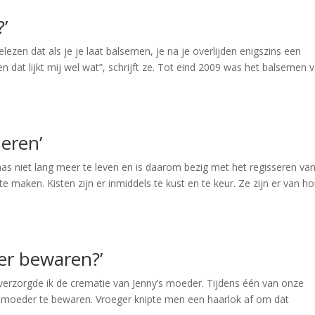
’
ezen dat als je je laat balsemen, je na je overlijden enigszins een
j en dat lijkt mij wel wat”, schrijft ze. Tot eind 2009 was het balsemen 
meren’
laas niet lang meer te leven en is daarom bezig met het regisseren van
 te maken. Kisten zijn er inmiddels te kust en te keur. Ze zijn er van ho
der bewaren?’
verzorgde ik de crematie van Jenny’s moeder. Tijdens één van onze
r moeder te bewaren. Vroeger knipte men een haarlok af om dat