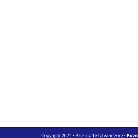
Copyright 2024 • Paternotte Uitvaartzorg •
Powe